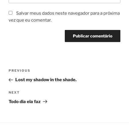
Salvar meus dados neste navegador para a próxima
vez que eu comentar.
Navegação
Previous
PREVIOUS
de
Post
Lost my shadow in the shade.
Post
Next
NEXT
Post
Todo dia ela faz