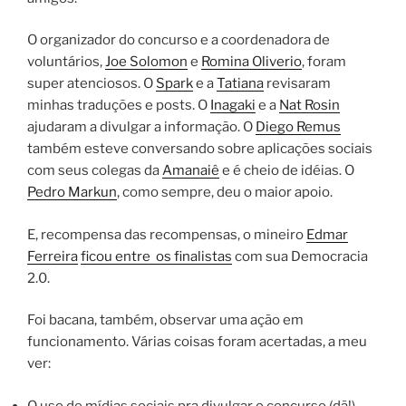
O organizador do concurso e a coordenadora de
voluntários,
Joe Solomon
e
Romina Oliverio
, foram
super atenciosos. O
Spark
e a
Tatiana
revisaram
minhas traduções e posts. O
Inagaki
e a
Nat Rosin
ajudaram a divulgar a informação. O
Diego Remus
também esteve conversando sobre aplicações sociais
com seus colegas da
Amanaiê
e é cheio de idéias. O
Pedro Markun
, como sempre, deu o maior apoio.
E, recompensa das recompensas, o
mineiro
Edmar
Ferreira
ficou entre os finalistas
com sua Democracia
2.0.
Foi bacana, também, observar uma ação em
funcionamento. Várias coisas foram acertadas, a meu
ver:
O uso de mídias sociais pra divulgar o concurso (dã!)