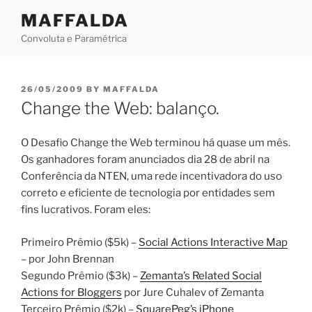
Skip
MAFFALDA
to
Convoluta e Paramétrica
content
POSTED
26/05/2009
BY
MAFFALDA
ON
Change the Web: balanço.
O Desafio Change the Web terminou há quase um mês.
Os ganhadores foram anunciados dia 28 de abril na
Conferência da NTEN, uma rede incentivadora do uso
correto e eficiente de tecnologia por entidades sem
fins lucrativos. Foram eles:
Primeiro Prêmio ($5k) –
Social Actions Interactive Map
– por John Brennan
Segundo Prêmio ($3k) –
Zemanta’s Related Social
Actions for Bloggers
por Jure Cuhalev of Zemanta
Terceiro Prêmio ($2k) –
SquarePeg’s iPhone