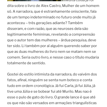
Muita coisa já foi
dita sobre o livro de Alex Castro, Mulher de um homem
só. A narradora, que é estranhamente onisciente, fala
de um tempo indeterminado no futuro onde muito já
aconteceu – três gerações adiante? Também
disseram, e com razão, que as neuroses dela são
legitimamente femininas, revelando a compreensão
que o autor tem das mulheres – árdua pesquisa, deve
ter sido. Li também por aí alguém querendo saber por
que as duas mulheres do livro nem se matam nem se
comem. Seria outro livro, e nesse caso o título mudaria
totalmente de sentido.
Gostei do estilo intimista da narradora, do vaivém dos
fatos, afinal, ninguém se senta num boteco e conta
tudo em ordem cronológica. Já fui Carla, já fui Júlia, já
tive uma Júlia e se bobear fui até Murilo. Mas nao é
esse o pulo de gato do livro. O grande lance é que até
os que não são versados em armações triangulísticas