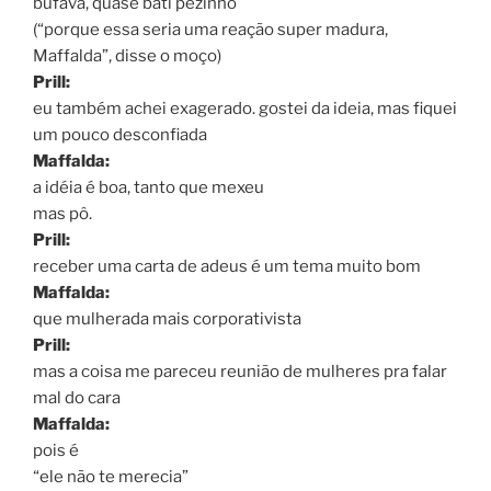
bufava, quase bati pezinho
(“porque essa seria uma reação super madura,
Maffalda”, disse o moço)
Prill:
eu também achei exagerado. gostei da ideia, mas fiquei
um pouco desconfiada
Maffalda:
a idéia é boa, tanto que mexeu
mas pô.
Prill:
receber uma carta de adeus é um tema muito bom
Maffalda:
que mulherada mais corporativista
Prill:
mas a coisa me pareceu reunião de mulheres pra falar
mal do cara
Maffalda:
pois é
“ele não te merecia”