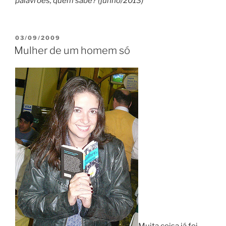
palavrões, quem sabe? (junho/2013)
POSTED
03/09/2009
ON
Mulher de um homem só