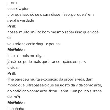
porra
essa é a pior
pior que isso só se o cara disser isso, porque aí em
geral é verdade
Prill:
nossa, muito, muito bom mesmo saber isso que você
viu
vou reler a carta daqui a pouco
Maffalda:
leia e depois me diga
já não se pode mais quebrar corações em paz.
ô vida.
Prill:
(me pareceu muita exposição da própria vida, dum
modo que ultrapassa o que eu gosto da vida como arte,
do cotidiano como arte. ficou… ahm… um pouco suzana
vieira?)
Maffalda:
hahahaha