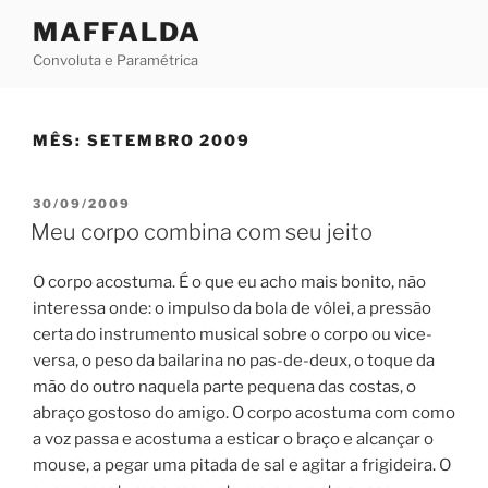
Skip
MAFFALDA
to
Convoluta e Paramétrica
content
MÊS:
SETEMBRO 2009
POSTED
30/09/2009
ON
Meu corpo combina com seu jeito
O corpo acostuma. É o que eu acho mais bonito, não
interessa onde: o impulso da bola de vôlei, a pressão
certa do instrumento musical sobre o corpo ou vice-
versa, o peso da bailarina no pas-de-deux, o toque da
mão do outro naquela parte pequena das costas, o
abraço gostoso do amigo. O corpo acostuma com como
a voz passa e acostuma a esticar o braço e alcançar o
mouse, a pegar uma pitada de sal e agitar a frigideira. O