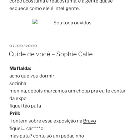
corpo acostuma e reacostuma, e a gente quase
esquece como ele é inteligente.
POSTED
07/09/2009
ON
Cuide de você – Sophie Calle
Maffalda:
acho que vou dormir
sozinha
menina, depois marcamos um chopp pra eu te contar
da expo
fiquei tão puta
Prill:
li ontem sobre essa exposição na
Bravo
fiquei… car****o
mas puta? conta só um pedacinho