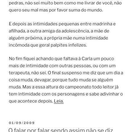
pedras, não sei muito bem como me livrar de você, não
quero seu mal mas por favor suma do mundo.
E depois as intimidades pequenas entre madrinha e
afilhada, a outra amiga da adolescência, a mãe de
alguém próxima, a própria mãe numa intimidade
incômoda que geral palpites infelizes.
No fim fiquei achando que faltava à Carla um pouco
mais de intimidade com outras pessoas, ou com um
terapeuta, não sei. O final suspenso me diz que um dia a
coisa muda, devagar, porque tudo muda se alguém
muda. Mas a essa altura do campeonato todo leitor já
tem intimidade com os personagens e sabe adivinhar o
que acontece depois.
Leia.
POSTED
01/09/2009
ON
O falar por falar sendo assim não se diz