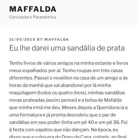
Skip
MAFFALDA
to
Convoluta e Paramétrica
content
POSTED
21/05/2010
BY
MAFFALDA
ON
Eu lhe darei uma sandália de prata
Tenho livros de vários amigos na minha estante e livros
meus espalhados por aí. Tenho roupas em três casas
diferentes. Passei o reveillon na casa de um amigo e às
horas da manhã que saí abandonei por lá minha
maquilagem (todos os quatro itens), minhas sandálias
novas prateadas (assim pensei) e a bolsa de Mafalda
que minha irmã me deu. Meses depois a Queridona ia a
uma formatura e já pronta descobriu que o par de
sandálias em seu poder tinha um pé 40 e um pé 36. Foi
à festa com sapatos que não dançam. Na época, eu
disse que a culpa era do Dono da Casa, coitado, ao final