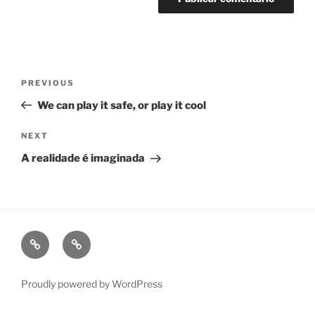
Navegação
Previous
PREVIOUS
de
Post
We can play it safe, or play it cool
Post
Next
NEXT
Post
A realidade é imaginada
fb
ig
Proudly powered by WordPress