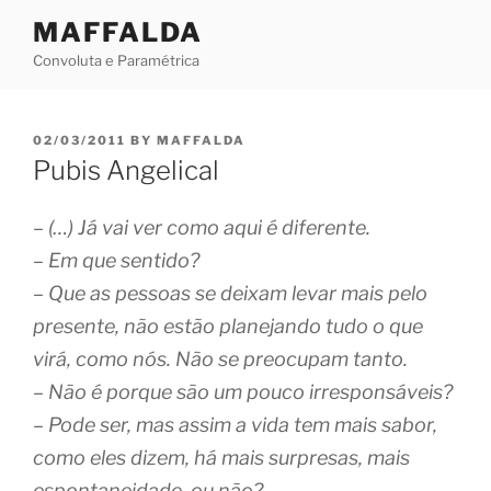
Skip
MAFFALDA
to
Convoluta e Paramétrica
content
POSTED
02/03/2011
BY
MAFFALDA
ON
Pubis Angelical
– (…) Já vai ver como aqui é diferente.
– Em que sentido?
– Que as pessoas se deixam levar mais pelo
presente, não estão planejando tudo o que
virá, como nós. Não se preocupam tanto.
– Não é porque são um pouco irresponsáveis?
– Pode ser, mas assim a vida tem mais sabor,
como eles dizem, há mais surpresas, mais
espontaneidade, ou não?