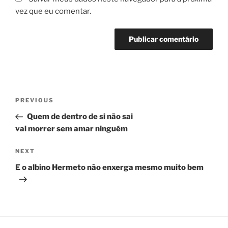
vez que eu comentar.
Navegação
Previous
PREVIOUS
de
Post
Quem de dentro de si não sai
Post
vai morrer sem amar ninguém
Next
NEXT
Post
E o albino Hermeto não enxerga mesmo muito bem