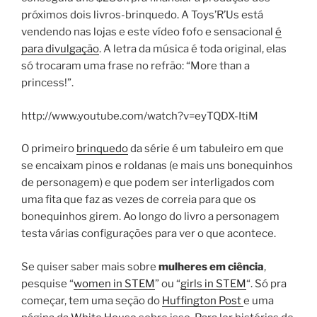
próximos dois livros-brinquedo. A Toys’R’Us está
vendendo nas lojas e este vídeo fofo e sensacional
é
para divulgação
. A letra da música é toda original, elas
só trocaram uma frase no refrão: “More than a
princess!”.
http://www.youtube.com/watch?v=eyTQDX-ItiM
O primeiro
brinquedo
da série é um tabuleiro em que
se encaixam pinos e roldanas (e mais uns bonequinhos
de personagem) e que podem ser interligados com
uma fita que faz as vezes de correia para que os
bonequinhos girem. Ao longo do livro a personagem
testa várias configurações para ver o que acontece.
Se quiser saber mais sobre
mulheres em ciência
,
pesquise “
women in STEM
” ou “
girls in STEM
“. Só pra
começar, tem uma seção do
Huffington Post
e uma