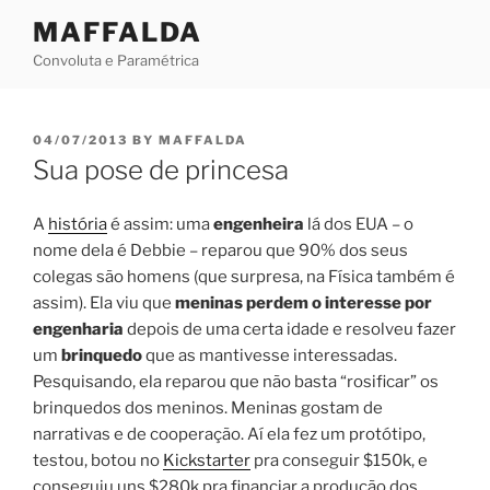
Skip
MAFFALDA
to
Convoluta e Paramétrica
content
POSTED
04/07/2013
BY
MAFFALDA
ON
Sua pose de princesa
A
história
é assim: uma
engenheira
lá dos EUA – o
nome dela é Debbie – reparou que 90% dos seus
colegas são homens (que surpresa, na Física também é
assim). Ela viu que
meninas perdem o interesse por
engenharia
depois de uma certa idade e resolveu fazer
um
brinquedo
que as mantivesse interessadas.
Pesquisando, ela reparou que não basta “rosificar” os
brinquedos dos meninos. Meninas gostam de
narrativas e de cooperação. Aí ela fez um protótipo,
testou, botou no
Kickstarter
pra conseguir $150k, e
conseguiu uns $280k pra financiar a produção dos