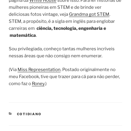
página da
White House
sobre isso. Para ler histórias de
mulheres pioneiras em STEM e de brinde ver
deliciosas fotos vintage, veja
Grandma got STEM
.
STEM, a propósito, é a sigla em inglês para englobar
carreiras em
ciência, tecnologia, engenharia e
matemática
.
Sou privilegiada, conheço tantas mulheres incríveis
nessas áreas que não consigo nem enumerar.
(Via
Miss Representation
. Postado originalmente no
meu Facebook, tive que trazer para cá para não perder,
como faz o
Roney
.)
CATEGORIES
COTIDIANO