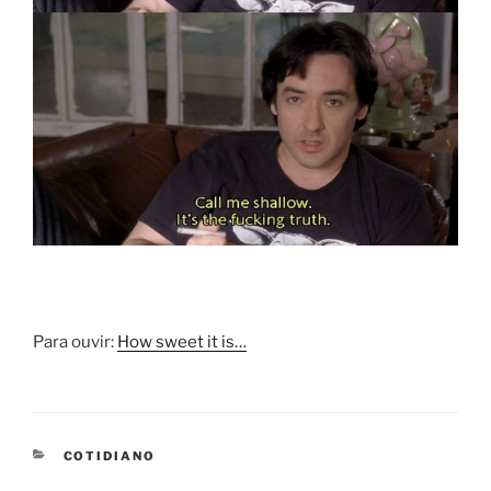
Para ouvir:
How sweet it is…
CATEGORIES
COTIDIANO