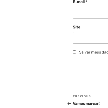
E-mail
*
Site
Salvar meus dad
Navegação
Previous
PREVIOUS
de
Post
Vamos marcar!