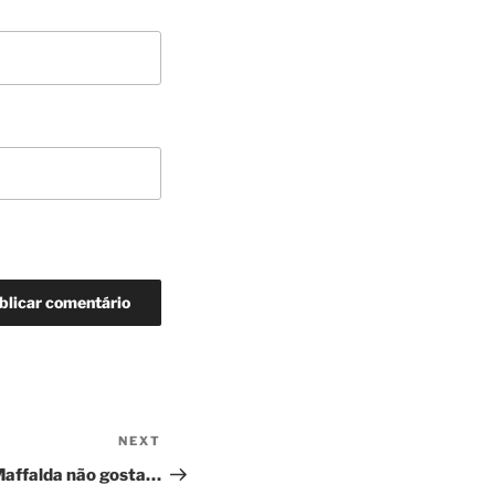
NEXT
Next
Post
Maffalda não gosta…