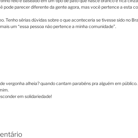
patinho feio é baseado em um tipo de pato que nasce branco e fica cinz
ocê pode parecer diferente da gente agora, mas você pertence a esta 
eo. Tenho sérias dúvidas sobre o que aconteceria se tivesse sido no Bra
ó mais um “essa pessoa não pertence a minha comunidade”.
de vergonha alheia? quando cantam parabéns pra alguém em público.
 mim.
sconder em solidariedade!
entário