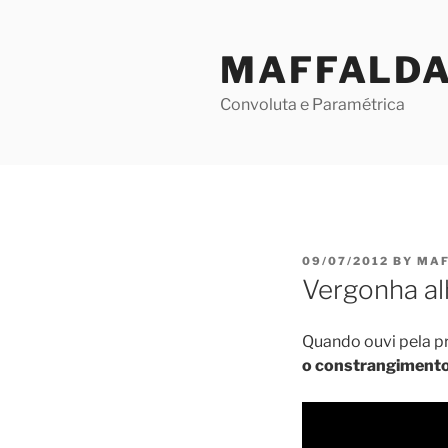
Skip
to
MAFFALD
content
Convoluta e Paramétrica
POSTED
09/07/2012
BY
MAF
ON
Vergonha al
Quando ouvi pela pr
o constrangimento