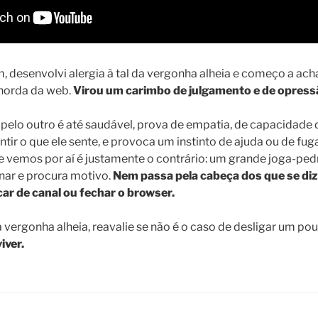
 desenvolvi alergia à tal da vergonha alheia e começo a acha
horda da web.
Virou um carimbo de julgamento e de opress
elo outro é até saudável, prova de empatia, de capacidade d
tir o que ele sente, e provoca um instinto de ajuda ou de fu
e vemos por aí é justamente o contrário: um grande joga-ped
ar e procura motivo.
Nem passa pela cabeça dos que se di
ar de canal ou fechar o browser.
 vergonha alheia, reavalie se não é o caso de desligar um po
iver.