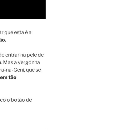
r que esta é a
ão.
e entrar na pele de
ga. Mas a vergonha
ra-na-Geni, que se
zem tão
uco o botão de