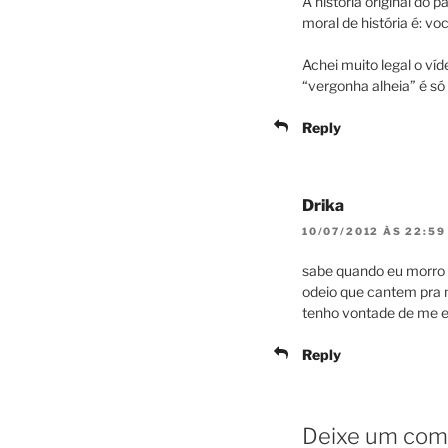
A história original do 
moral de história é: v
Achei muito legal o víd
“vergonha alheia” é s
Reply
Drika
10/07/2012 ÀS 22:59
sabe quando eu morro 
odeio que cantem pra
tenho vontade de me e
Reply
Deixe um com