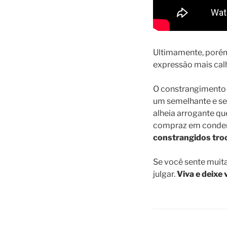
Ultimamente, porém,
expressão mais cal
O constrangimento p
um semelhante e sen
alheia arrogante qu
compraz em conden
constrangidos troc
Se você sente muita
julgar.
Viva e deixe v