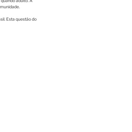
a quando adulto. A
comunidade.
sil. Esta questão do