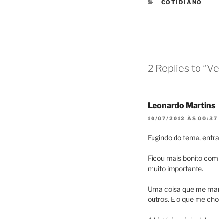
CATEGORIES
COTIDIANO
2 Replies to “V
Leonardo Martins
10/07/2012 ÀS 00:37
Fugindo do tema, entra
Ficou mais bonito com 
muito importante.
Uma coisa que me marc
outros. E o que me choco