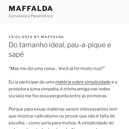
Skip
MAFFALDA
to
Convoluta e Paramétrica
content
POSTED
13/01/2019
BY
MAFFALDA
ON
Do tamanho ideal, pau-a-pique e
sapé
“Mas me diz uma coisa… Você já foi muito rica?”
Eu ia participar de uma
matéria sobre simplicidade
e a
produtora (uma simpatia, é minha amiga nas redes
sociais) me fez essa pergunta entre as primeiras.
Porque para essas matérias serem interessantes tem
que mostrar radicalismo ou provar que não é falta de
escolha – como seria para muitos. A simplicidade do