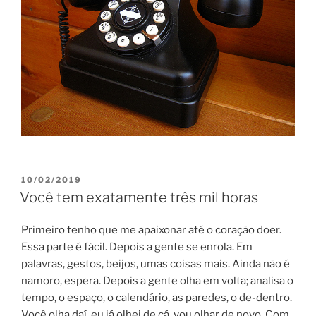
POSTED
10/02/2019
ON
Você tem exatamente três mil horas
Primeiro tenho que me apaixonar até o coração doer.
Essa parte é fácil. Depois a gente se enrola. Em
palavras, gestos, beijos, umas coisas mais. Ainda não é
namoro, espera. Depois a gente olha em volta; analisa o
tempo, o espaço, o calendário, as paredes, o de-dentro.
Você olha daí, eu já olhei de cá, vou olhar de novo. Com