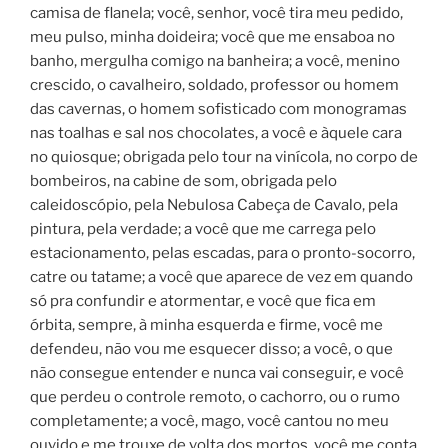
camisa de flanela; você, senhor, você tira meu pedido,
meu pulso, minha doideira; você que me ensaboa no
banho, mergulha comigo na banheira; a você, menino
crescido, o cavalheiro, soldado, professor ou homem
das cavernas, o homem sofisticado com monogramas
nas toalhas e sal nos chocolates, a você e àquele cara
no quiosque; obrigada pelo tour na vinícola, no corpo de
bombeiros, na cabine de som, obrigada pelo
caleidoscópio, pela Nebulosa Cabeça de Cavalo, pela
pintura, pela verdade; a você que me carrega pelo
estacionamento, pelas escadas, para o pronto-socorro,
catre ou tatame; a você que aparece de vez em quando
só pra confundir e atormentar, e você que fica em
órbita, sempre, à minha esquerda e firme, você me
defendeu, não vou me esquecer disso; a você, o que
não consegue entender e nunca vai conseguir, e você
que perdeu o controle remoto, o cachorro, ou o rumo
completamente; a você, mago, você cantou no meu
ouvido e me trouxe de volta dos mortos, você me conta