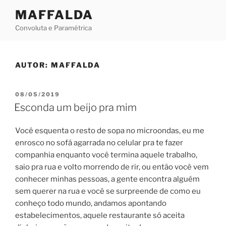
Skip
MAFFALDA
to
Convoluta e Paramétrica
content
AUTOR:
MAFFALDA
POSTED
08/05/2019
ON
Esconda um beijo pra mim
Você esquenta o resto de sopa no microondas, eu me
enrosco no sofá agarrada no celular pra te fazer
companhia enquanto você termina aquele trabalho,
saio pra rua e volto morrendo de rir, ou então você vem
conhecer minhas pessoas, a gente encontra alguém
sem querer na rua e você se surpreende de como eu
conheço todo mundo, andamos apontando
estabelecimentos, aquele restaurante só aceita