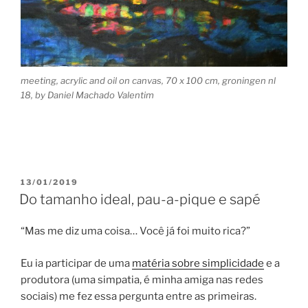
meeting, acrylic and oil on canvas, 70 x 100 cm, groningen nl
18, by Daniel Machado Valentim
POSTED
13/01/2019
ON
Do tamanho ideal, pau-a-pique e sapé
“Mas me diz uma coisa… Você já foi muito rica?”
Eu ia participar de uma
matéria sobre simplicidade
e a
produtora (uma simpatia, é minha amiga nas redes
sociais) me fez essa pergunta entre as primeiras.