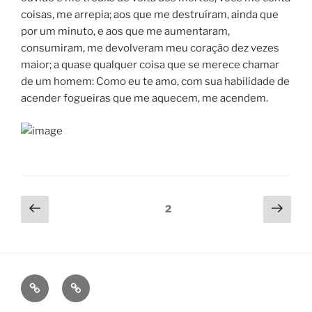
coisas, me arrepia; aos que me destruíram, ainda que
por um minuto, e aos que me aumentaram,
consumiram, me devolveram meu coração dez vezes
maior; a quase qualquer coisa que se merece chamar
de um homem: Como eu te amo, com sua habilidade de
acender fogueiras que me aquecem, me acendem.
Paginação
Previous
Next
Page
2
page
page
de
posts
fb
ig