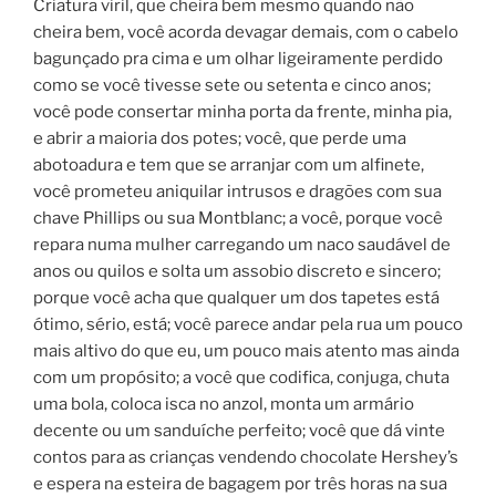
Criatura viril, que cheira bem mesmo quando não
cheira bem, você acorda devagar demais, com o cabelo
bagunçado pra cima e um olhar ligeiramente perdido
como se você tivesse sete ou setenta e cinco anos;
você pode consertar minha porta da frente, minha pia,
e abrir a maioria dos potes; você, que perde uma
abotoadura e tem que se arranjar com um alfinete,
você prometeu aniquilar intrusos e dragões com sua
chave Phillips ou sua Montblanc; a você, porque você
repara numa mulher carregando um naco saudável de
anos ou quilos e solta um assobio discreto e sincero;
porque você acha que qualquer um dos tapetes está
ótimo, sério, está; você parece andar pela rua um pouco
mais altivo do que eu, um pouco mais atento mas ainda
com um propósito; a você que codifica, conjuga, chuta
uma bola, coloca isca no anzol, monta um armário
decente ou um sanduíche perfeito; você que dá vinte
contos para as crianças vendendo chocolate Hershey’s
e espera na esteira de bagagem por três horas na sua