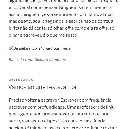
alguma ficção (talvez). Vou procurar as pistas do que fui
e fiz, Deus! como pensei. Ninguém sã tem memória
assim, ninguém gesta sentimento com tanto afinco,
mas
bueno
, aqui chegamos, a escrita não dá conta, a
birita não dá conta, só olhar,
olha como ela te olha
, só
olhar e escrever, é o que me resta.
Banalities, por Richard Summers
POSTED
26/10/2018
ON
Vamos ao que resta, amor.
Preciso voltar a escrever. Escrever com frequência,
escrever com profundidade. Uma professora definiu
que a gente tem que escrever ou pra curar ou pra
servir, e eu estou disposta às duas coisas. Ainda
adiciono à minha missão o reescrever: editar e revisar