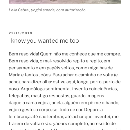
Leila Cabral, yogini amada, com autorização.
POSTED
22/11/2018
ON
I know you wanted me too
Bem resolvida! Quem não me conhece que me compre.
Bem resolvida, o mal-resolvido repito e repito, em
pensamento e em papéis soltos, como migalhas de
Maria e tantos Joões. Para achar o caminho de volta (e
acho), para dizer olha: estive aqui, longe, perto, perto de
novo. Arqueóloga sentimental, invento coincidências,
telepatias, mastigo respostas, guardo imagens —
daquela cama vejo a janela, alguém em pé me olhando,
vejo o gesto, o corpo, sei tudo de cor. Depuro a
lembrança até não lembrar, até achar que inventei, me
trazem de volta o
storyboard
completo, acrescido de