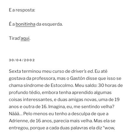
E a resposta:
É a
bonitinha
da esquerda.
Tirad’
aqui
.
POSTED
30/04/2002
ON
Sexta terminou meu curso de
driver’s ed
. Eu até
gostava da professora, mas o Gastón disse que isso se
chama síndrome de Estocolmo. Meu saldo: 30 horas de
profundo tédio, embora tenha aprendido algumas
coisas interessantes, e duas amigas novas, uma de 19
anos e outra de 16. Imagina, eu, me sentindo velha?
Nããã… Pelo menos eu tenho a desculpa de que a
Adrienne, de 16 anos, parecia mais velha. Mas ela se
entregou, porque a cada duas palavras ela diz “wow,