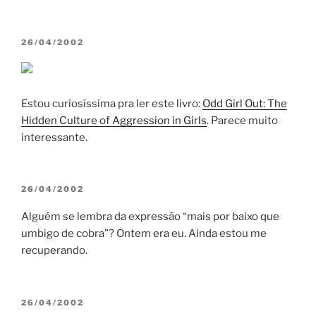
POSTED
26/04/2002
ON
Estou curiosíssima pra ler este livro:
Odd Girl Out: The
Hidden Culture of Aggression in Girls
. Parece muito
interessante.
POSTED
26/04/2002
ON
Alguém se lembra da expressão “mais por baixo que
umbigo de cobra”? Ontem era eu. Ainda estou me
recuperando.
POSTED
26/04/2002
ON