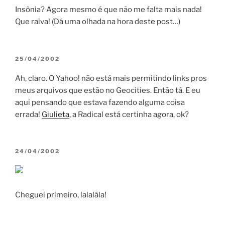
Insônia? Agora mesmo é que não me falta mais nada!
Que raiva! (Dá uma olhada na hora deste post…)
POSTED
25/04/2002
ON
Ah, claro. O Yahoo! não está mais permitindo links pros
meus arquivos que estão no Geocities. Então tá. E eu
aqui pensando que estava fazendo alguma coisa
errada!
Giulieta
, a Radical está certinha agora, ok?
POSTED
24/04/2002
ON
Cheguei primeiro, lalalála!