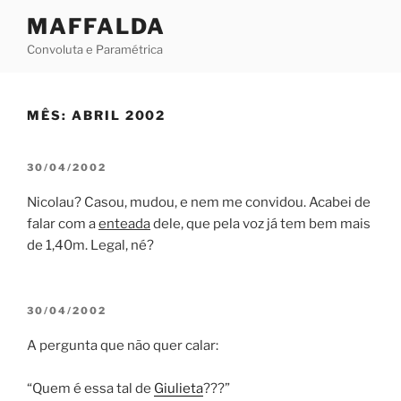
Skip
MAFFALDA
to
Convoluta e Paramétrica
content
MÊS:
ABRIL 2002
POSTED
30/04/2002
ON
Nicolau? Casou, mudou, e nem me convidou. Acabei de
falar com a
enteada
dele, que pela voz já tem bem mais
de 1,40m. Legal, né?
POSTED
30/04/2002
ON
A pergunta que não quer calar:
“Quem é essa tal de
Giulieta
???”