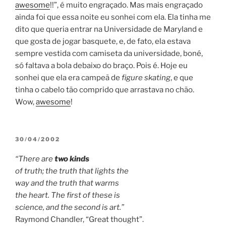
awesome
!!”, é muito engraçado. Mas mais engraçado
ainda foi que essa noite eu sonhei com ela. Ela tinha me
dito que queria entrar na Universidade de Maryland e
que gosta de jogar basquete, e, de fato, ela estava
sempre vestida com camiseta da universidade, boné,
só faltava a bola debaixo do braço. Pois é. Hoje eu
sonhei que ela era campeã de
figure skating
, e que
tinha o cabelo tão comprido que arrastava no chão.
Wow,
awesome
!
POSTED
30/04/2002
ON
“There are
two kinds
of truth; the truth that lights the
way and the truth that warms
the heart. The first of these is
science, and the second is art.”
Raymond Chandler, “Great thought”.