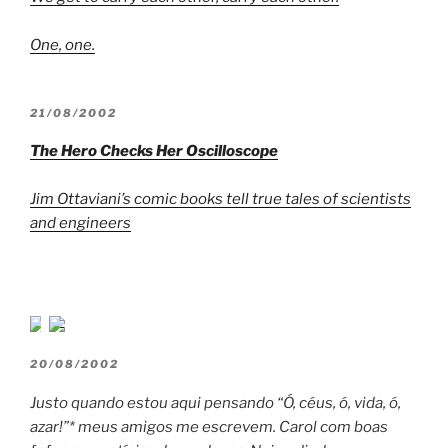
One, one.
POSTED
21/08/2002
ON
The Hero Checks Her Oscilloscope
Jim Ottaviani’s comic books tell true tales of scientists
and engineers
POSTED
20/08/2002
ON
Justo quando estou aqui pensando “Ó, céus, ó, vida, ó,
azar!”* meus amigos me escrevem. Carol com boas