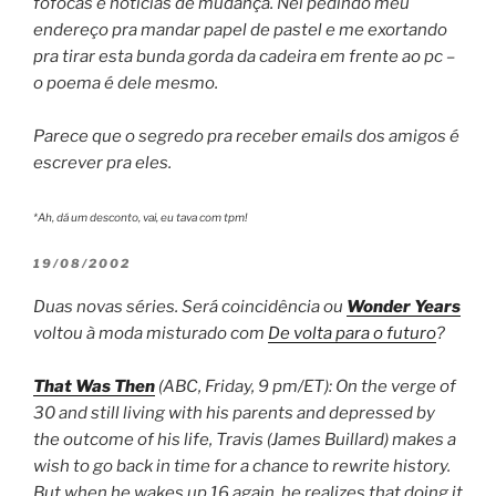
fofocas e notícias de mudança. Nei pedindo meu
endereço pra mandar papel de pastel e me exortando
pra
tirar esta bunda gorda da cadeira em frente ao pc
–
o poema é dele mesmo.
Parece que o segredo pra receber emails dos amigos é
escrever pra eles.
*Ah, dá um desconto, vai, eu tava com tpm!
POSTED
19/08/2002
ON
Duas novas séries. Será coincidência ou
Wonder Years
voltou à moda misturado com
De volta para o futuro
?
That Was Then
(ABC, Friday, 9 pm/ET): On the verge of
30 and still living with his parents and depressed by
the outcome of his life, Travis (James Buillard) makes a
wish to go back in time for a chance to rewrite history.
But when he wakes up 16 again, he realizes that doing it