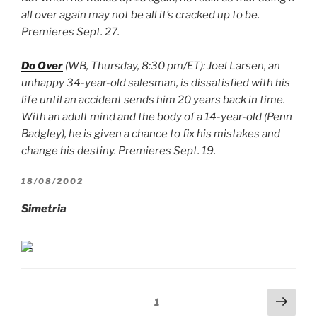
all over again may not be all it’s cracked up to be.
Premieres Sept. 27.
Do Over
(WB, Thursday, 8:30 pm/ET): Joel Larsen, an
unhappy 34-year-old salesman, is dissatisfied with his
life until an accident sends him 20 years back in time.
With an adult mind and the body of a 14-year-old (Penn
Badgley), he is given a chance to fix his mistakes and
change his destiny. Premieres Sept. 19.
POSTED
18/08/2002
ON
Simetria
Paginação
Next
Page
1