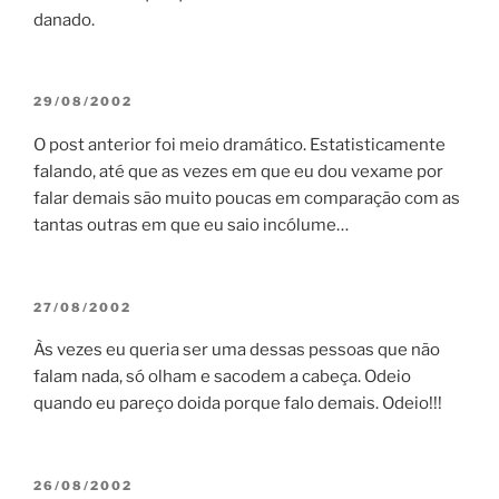
danado.
POSTED
29/08/2002
ON
O post anterior foi meio dramático. Estatisticamente
falando, até que as vezes em que eu dou vexame por
falar demais são muito poucas em comparação com as
tantas outras em que eu saio incólume…
POSTED
27/08/2002
ON
Às vezes eu queria ser uma dessas pessoas que não
falam nada, só olham e sacodem a cabeça. Odeio
quando eu pareço doida porque falo demais. Odeio!!!
POSTED
26/08/2002