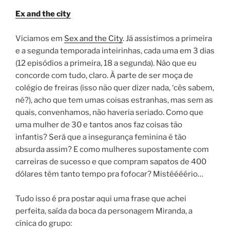
ON
Ex and the city
Viciamos em
Sex and the City
. Já assistimos a primeira
e a segunda temporada inteirinhas, cada uma em 3 dias
(12 episódios a primeira, 18 a segunda). Não que eu
concorde com tudo, claro. À parte de ser moça de
colégio de freiras (isso não quer dizer nada, ‘cês sabem,
né?), acho que tem umas coisas estranhas, mas sem as
quais, convenhamos, não haveria seriado. Como que
uma mulher de 30 e tantos anos faz coisas tão
infantis? Será que a insegurança feminina é tão
absurda assim? E como mulheres supostamente com
carreiras de sucesso e que compram sapatos de 400
dólares têm tanto tempo pra fofocar? Mistéééério…
Tudo isso é pra postar aqui uma frase que achei
perfeita, saída da boca da personagem Miranda, a
cínica do grupo: