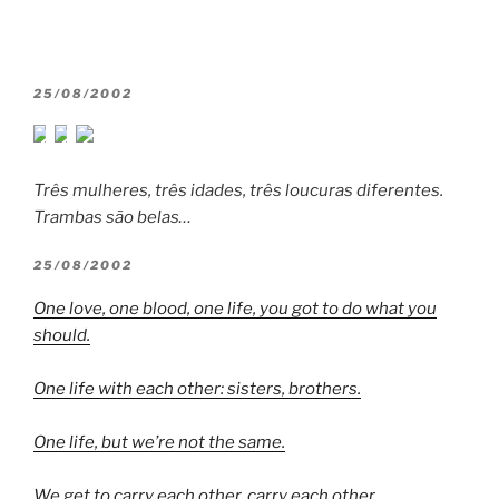
POSTED
25/08/2002
ON
Três mulheres, três idades, três loucuras diferentes.
Trambas são belas…
POSTED
25/08/2002
ON
One love, one blood, one life, you got to do what you
should.
One life with each other: sisters, brothers.
One life, but we’re not the same.
We get to carry each other, carry each other.