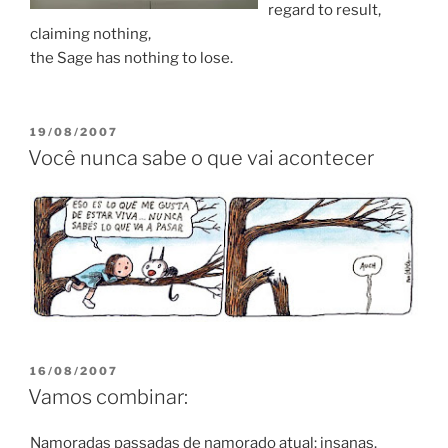
regard to result,
claiming nothing,
the Sage has nothing to lose.
POSTED
19/08/2007
ON
Você nunca sabe o que vai acontecer
POSTED
16/08/2007
ON
Vamos combinar:
Namoradas passadas de namorado atual: insanas.