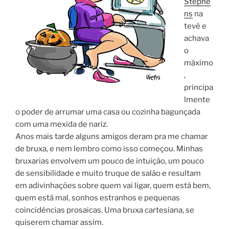
Stephe
ns
na
tevê e
achava
o
máximo
,
principa
lmente
o poder de arrumar uma casa ou cozinha bagunçada
com uma mexida de nariz.
Anos mais tarde alguns amigos deram pra me chamar
de bruxa, e nem lembro como isso começou. Minhas
bruxarias envolvem um pouco de intuição, um pouco
de sensibilidade e muito truque de salão e resultam
em adivinhações sobre quem vai ligar, quem está bem,
quem está mal, sonhos estranhos e pequenas
coincidências prosaicas. Uma bruxa cartesiana, se
quiserem chamar assim.