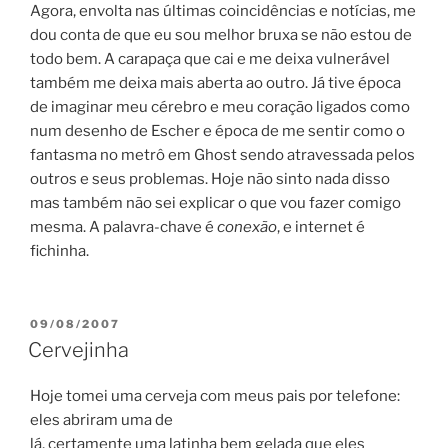
Agora, envolta nas últimas coincidências e notícias, me
dou conta de que eu sou melhor bruxa se não estou de
todo bem. A carapaça que cai e me deixa vulnerável
também me deixa mais aberta ao outro. Já tive época
de imaginar meu cérebro e meu coração ligados como
num desenho de Escher e época de me sentir como o
fantasma no metrô em Ghost sendo atravessada pelos
outros e seus problemas. Hoje não sinto nada disso
mas também não sei explicar o que vou fazer comigo
mesma. A palavra-chave é
conexão
, e internet é
fichinha.
POSTED
09/08/2007
ON
Cervejinha
Hoje tomei uma cerveja com meus pais por telefone:
eles abriram uma de
lá, certamente uma latinha bem gelada que eles