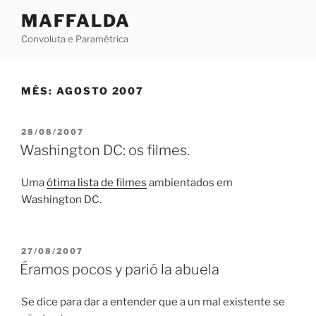
Skip
MAFFALDA
to
Convoluta e Paramétrica
content
MÊS:
AGOSTO 2007
POSTED
28/08/2007
ON
Washington DC: os filmes.
Uma
ótima lista de filmes
ambientados em
Washington DC.
POSTED
27/08/2007
ON
Éramos pocos y parió la abuela
Se dice para dar a entender que a un mal existente se