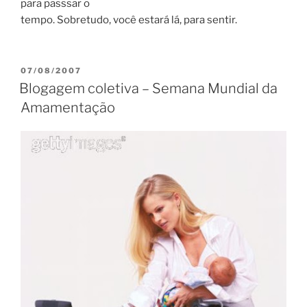
para passsar o
tempo. Sobretudo, você estará lá, para sentir.
POSTED
07/08/2007
ON
Blogagem coletiva – Semana Mundial da
Amamentação