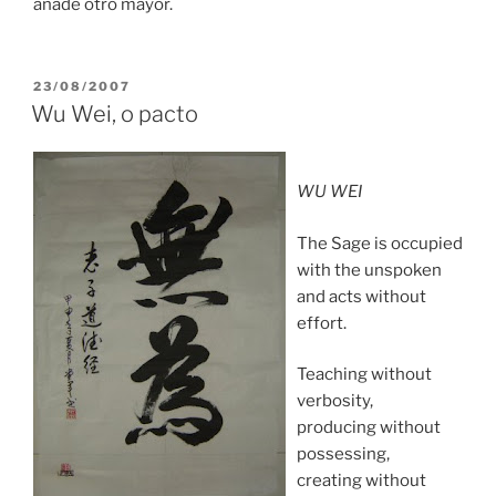
añade otro mayor.
POSTED
23/08/2007
ON
Wu Wei, o pacto
WU WEI
The Sage is occupied
with the unspoken
and acts without
effort.
Teaching without
verbosity,
producing without
possessing,
creating without