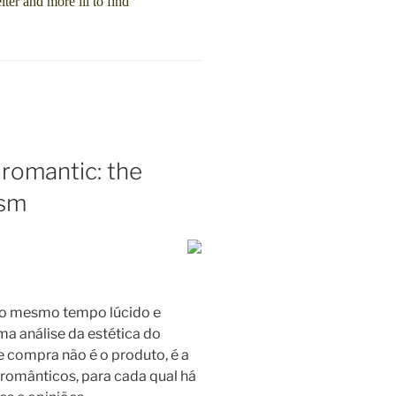
ter and more ill to find
 romantic: the
ism
ao mesmo tempo lúcido e
ma análise da estética do
 compra não é o produto, é a
 românticos, para cada qual há