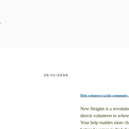
A
POSTED
29/11/2006
ON
Help volunteers tackle community
New Heights is a revoluti
directs volunteers to where
Your help enables more chi