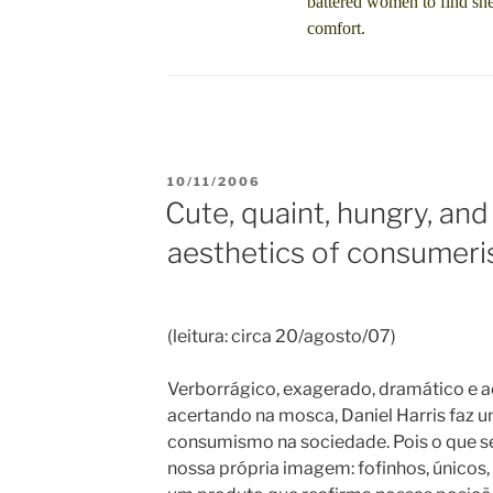
battered women to find shel
comfort.
POSTED
10/11/2006
ON
Cute, quaint, hungry, and
aesthetics of consumer
(leitura: circa 20/agosto/07)
Verborrágico, exagerado, dramático e 
acertando na mosca, Daniel Harris faz u
consumismo na sociedade. Pois o que se
nossa própria imagem: fofinhos, únicos,