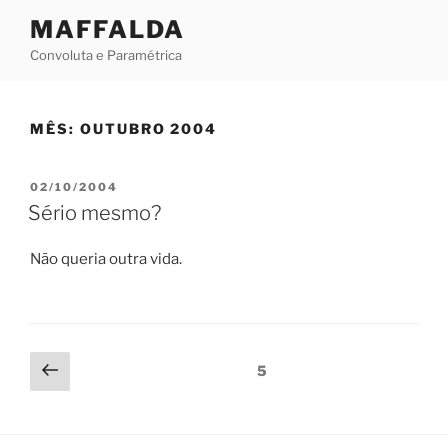
Skip
MAFFALDA
to
Convoluta e Paramétrica
content
MÊS:
OUTUBRO 2004
POSTED
02/10/2004
ON
Sério mesmo?
Não queria outra vida.
Paginação
Previous
Page
5
page
de
posts